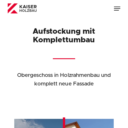
Skip
Menu
to
main
content
Aufstockung mit
Komplettumbau
Obergeschoss in Holzrahmenbau und
komplett neue Fassade