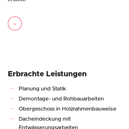
Navigate
to
the
next
Erbrachte Leistungen
section
Planung und Statik
Demontage- und Rohbauarbeiten
Obergeschoss in Holzrahmenbauweise
Dacheindeckung mit
Entwässerungsarbeiten