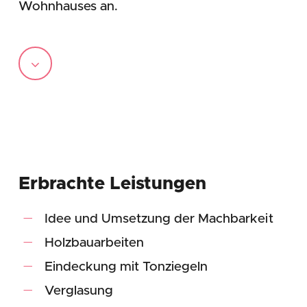
Wohnhauses an.
Navigate
to
the
next
Erbrachte Leistungen
section
Idee und Umsetzung der Machbarkeit
Holzbauarbeiten
Eindeckung mit Tonziegeln
Verglasung