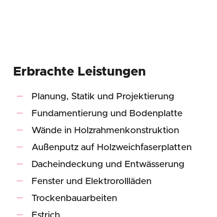
to
the
next
Erbrachte Leistungen
section
Planung, Statik und Projektierung
Fundamentierung und Bodenplatte
Wände in Holzrahmenkonstruktion
Außenputz auf Holzweichfaserplatten
Dacheindeckung und Entwässerung
Fenster und Elektrorollläden
Trockenbauarbeiten
Estrich