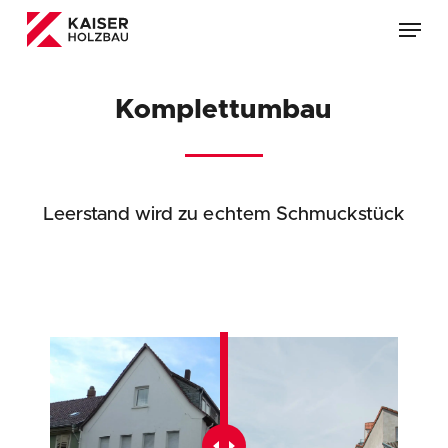
Skip
Menu
to
main
content
Komplettumbau
Leerstand wird zu echtem Schmuckstück