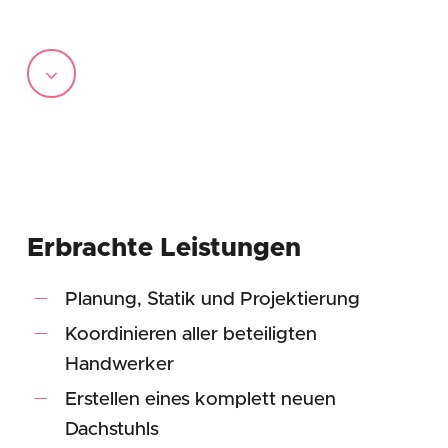
Navigate
to
the
next
Erbrachte Leistungen
section
Planung, Statik und Projektierung
Koordinieren aller beteiligten
Handwerker
Erstellen eines komplett neuen
Dachstuhls