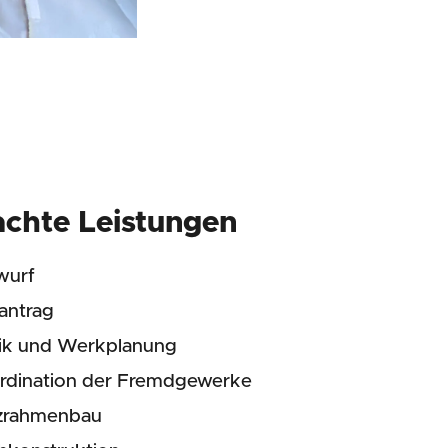
achte Leistungen
wurf
antrag
tik und Werkplanung
rdination der Fremdgewerke
zrahmenbau