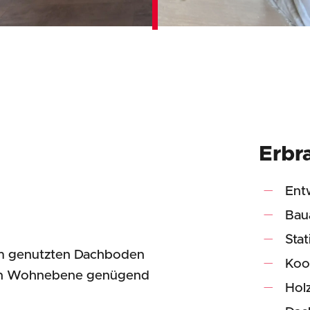
Erbr
Ent
Bau
Sta
aum genutzten Dachboden
Koo
tten Wohnebene genügend
Hol