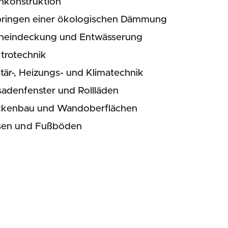
hkonstruktion
bringen einer ökologischen Dämmung
heindeckung und Entwässerung
trotechnik
tär-, Heizungs- und Klimatechnik
sadenfenster und Rollläden
ckenbau und Wandoberflächen
esen und Fußböden
ppen
z- und Malerarbeiten