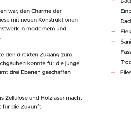
Dac
en war, den Charme der
Ein
iese mit neuen Konstruktionen
Dac
nstwerk in modernem und
Elek
.
Sani
Fas
hte den direkten Zugang zum
Tro
chgauben konnte für die junge
samt drei Ebenen geschaffen
Fli
Tre
Put
 Zellulose und Holzfaser macht
 für die Zukunft.